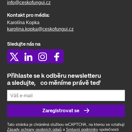
info@ceskofunguj.cz
Kontakt pro média:
Karolína Kopka
karolina.kopka@ceskofunguj.cz
Sledujte nás na
Přihlaste se k odběru newsletteru
a
sledujte, co
měníme právě teď
Zaregistrovat se
Tato stránka je chráněná službou reCAPTCHA, na kterou se vztahují
Zásady ochrany osobních údajů
a
Smluvní podmínky
společnosti