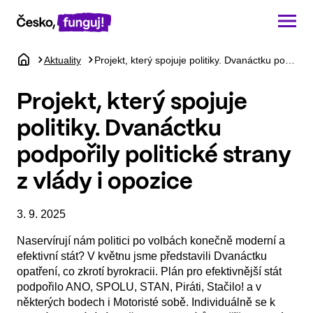
Aktuality
Projekt, který spojuje politiky. Dvanáctku podpořily politické strany z vlády i opozice
Dvanáctka
Podporovatelé 12
Projekt, který spojuje
Politická podpora
politiky. Dvanáctku
Podpora veřejnosti
podpořily politické strany
Kdo jsme
z vlády i opozice
Aktuality
3. 9. 2025
Darujte
Naservírují nám politici po volbách konečně moderní a
Kontakt
efektivní stát? V květnu jsme představili Dvanáctku
opatření, co zkrotí byrokracii. Plán pro efektivnější stát
podpořilo ANO, SPOLU, STAN, Piráti, Stačilo! a v
některých bodech i Motoristé sobě. Individuálně se k