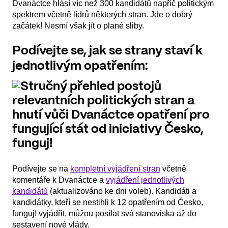
Dvanáctce hlásí víc než 300 kandidátů napříč politickým
spektrem včetně lídrů některých stran. Jde o dobrý
začátek! Nesmí však jít o plané sliby.
Podívejte se, jak se strany staví k
jednotlivým opatřením:
Podívejte se na
kompletní vyjádření stran
včetně
komentáře k Dvanáctce a
vyjádření jednotlivých
kandidátů
(aktualizováno ke dni voleb). Kandidáti a
kandidátky, kteří se nestihli k 12 opatřením od Česko,
funguj! vyjádřit, můžou posílat svá stanoviska až do
sestavení nové vlády.