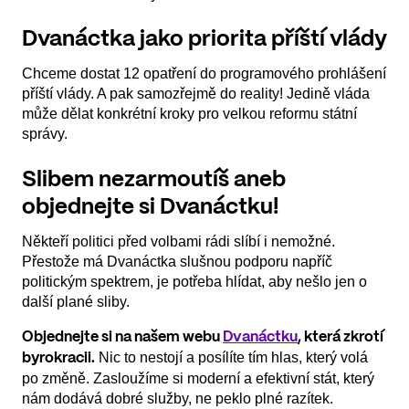
Dvanáctka jako priorita příští vlády
Chceme dostat 12 opatření do programového prohlášení
příští vlády. A pak samozřejmě do reality! Jedině vláda
může dělat konkrétní kroky pro velkou reformu státní
správy.
Slibem nezarmoutíš aneb
objednejte si Dvanáctku!
Někteří politici před volbami rádi slíbí i nemožné.
Přestože má Dvanáctka slušnou podporu napříč
politickým spektrem, je potřeba hlídat, aby nešlo jen o
další plané sliby.
Objednejte si na našem webu
Dvanáctku
, která zkrotí
Nic to nestojí a posílíte tím hlas, který volá
byrokracii.
po změně. Zasloužíme si moderní a efektivní stát, který
nám dodává dobré služby, ne peklo plné razítek.